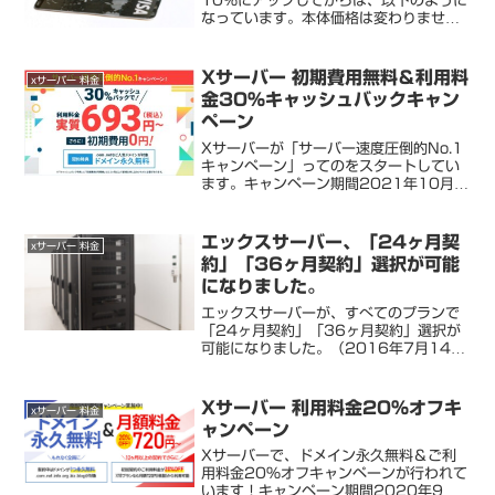
10%にアップしてからは、以下のように
なっています。本体価格は変わりません
が、税金分が上がっています。X10プラ
ン 契約期間 利用料金 合計 1ヶ月 1,000
円×1ヶ月 1,000円(税込1,100円)...
Xサーバー 初期費用無料＆利用料
xサーバー 料金
金30％キャッシュバックキャン
ペーン
Xサーバーが「サーバー速度圧倒的No.1
キャンペーン」ってのをスタートしてい
ます。キャンペーン期間2021年10月
14日(木) 18:00 ～ 11月4日(木)
18:00対象キャンペーン期間中に、契約
期間12ヶ月以上で新規に申し込んだサ
エックスサーバー、「24ヶ月契
xサーバー 料金
ー...
約」「36ヶ月契約」選択が可能
になりました。
エックスサーバーが、すべてのプランで
「24ヶ月契約」「36ヶ月契約」選択が
可能になりました。（2016年7月14日
～）長期契約になればなるほど、月額換
算では割安となります。次のような料金
となりますよ。【X10プラン】 契約期間
Xサーバー 利用料金20％オフキ
xサーバー 料金
月額費用 支...
ャンペーン
Xサーバーで、ドメイン永久無料＆ご利
用料金20％オフキャンペーンが行われて
います！キャンペーン期間2020年9月4