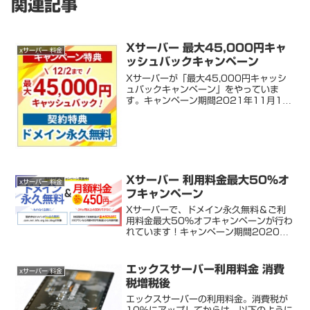
関連記事
Xサーバー 最大45,000円キャ
xサーバー 料金
ッシュバックキャンペーン
Xサーバーが「最大45,000円キャッシ
ュバックキャンペーン」をやっていま
す。キャンペーン期間2021年11月18
日(木)18:00 ～ 2021年12月2日
(木)18:00→2021年12月16日
(木)18:00 ～ 2021年12月28...
Xサーバー 利用料金最大50％オ
xサーバー 料金
フキャンペーン
Xサーバーで、ドメイン永久無料＆ご利
用料金最大50％オフキャンペーンが行わ
れています！キャンペーン期間2020年
11月6日(金)12:00 ～ 2020年12月3
日(木)18:00 2020年11月16日
(月)18:00※予想を大きく上回る...
エックスサーバー利用料金 消費
xサーバー 料金
税増税後
エックスサーバーの利用料金。消費税が