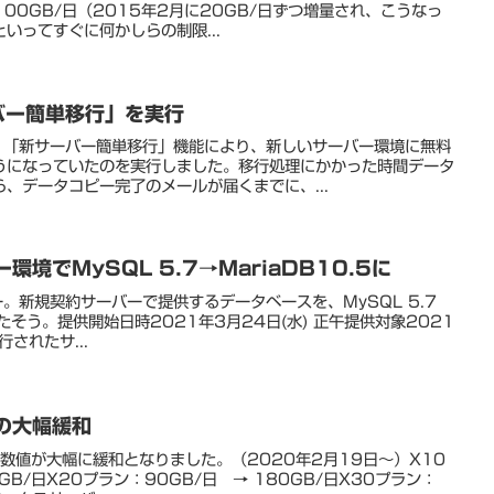
100GB/日（2015年2月に20GB/日ずつ増量され、こうなっ
いってすぐに何かしらの制限...
バー簡単移行」を実行
。「新サーバー簡単移行」機能により、新しいサーバー環境に無料
うになっていたのを実行しました。移行処理にかかった時間データ
、データコピー完了のメールが届くまでに、...
環境でMySQL 5.7→MariaDB10.5に
。新規契約サーバーで提供するデータベースを、MySQL 5.7
変更したそう。提供開始日時2021年3月24日(水) 正午提供対象2021
行されたサ...
の大幅緩和
数値が大幅に緩和となりました。（2020年2月19日～）X10
GB/日X20プラン：90GB/日 → 180GB/日X30プラン：