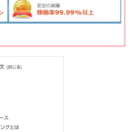
次
ース
ピングとは